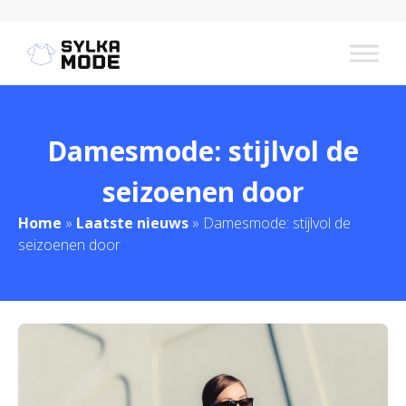
Damesmode: stijlvol de
seizoenen door
Home
»
Laatste nieuws
»
Damesmode: stijlvol de
seizoenen door