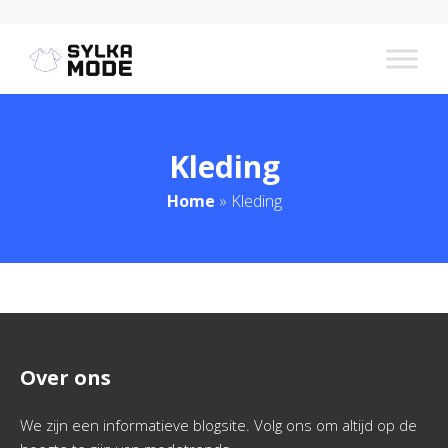
Kleding
Home
»
Kleding
Over ons
We zijn een informatieve blogsite. Volg ons om altijd op de